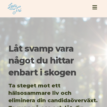
Togg
navig
Låt svamp vara
något du hittar
enbart i skogen
Ta steget mot ett
hälsosammare liv och
eliminera din candidaöverväxt.