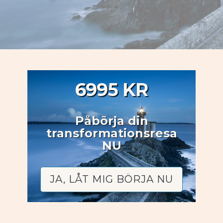
6995 KR
Påbörja din
transformationsresa
NU
JA, LÅT MIG BÖRJA NU