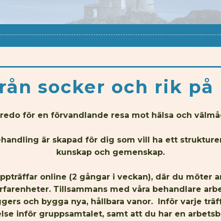
från socker och rik på 
 redo för en förvandlande resa mot hälsa och välm
andling är skapad för dig som vill ha ett struktu
kunskap och gemenskap.
träffar online (2 gångar i veckan), där du möter an
 erfarenheter. Tillsammans med våra behandlare arbet
ggers och bygga nya, hållbara vanor. Inför varje trä
se inför gruppsamtalet, samt att du har en arbetsb