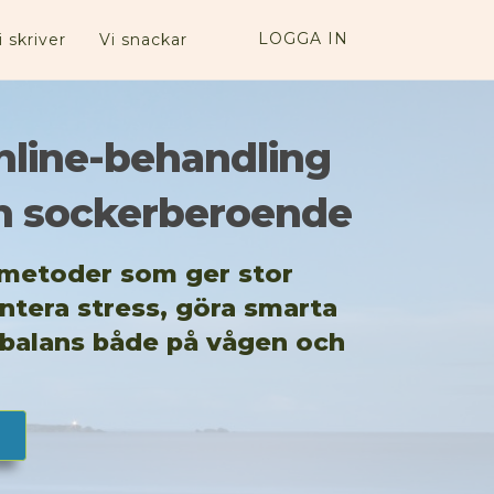
LOGGA IN
i skriver
Vi snackar
nline-behandling
ch sockerberoende
metoder som ger stor
antera stress, göra smarta
 balans både på vågen och