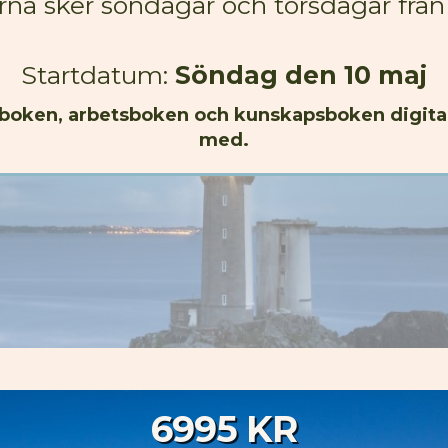
arna sker söndagar och torsdagar frå
Startdatum:
Söndag den 10 maj
kboken, arbetsboken och kunskapsboken digitalt 
med.
6995 KR