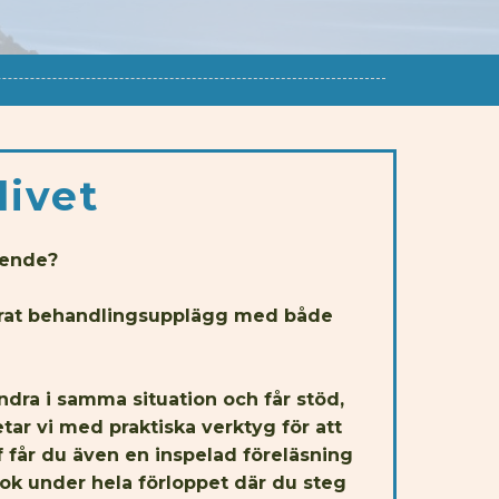
livet
ående?
rerat behandlingsupplägg med både
dra i samma situation och får stöd,
ar vi med praktiska verktyg för att
ff får du även en inspelad föreläsning
ok under hela förloppet där du steg