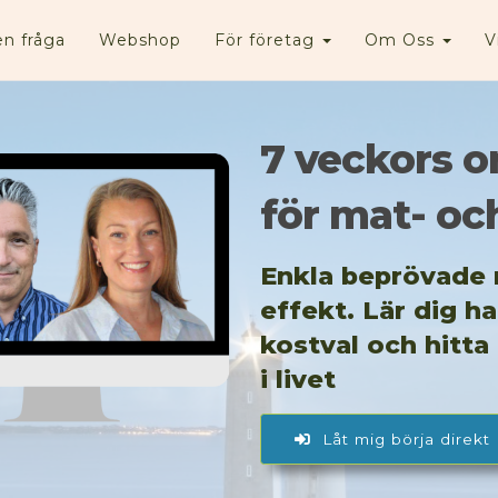
en fråga
Webshop
För företag
Om Oss
V
7 veckors o
för mat- o
Enkla beprövade 
effekt. Lär dig h
kostval och hitta
i livet
Låt mig börja direkt