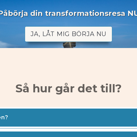
Påbörja din transformationsresa N
JA, LÅT MIG BÖRJA NU
Så hur går det till?
en?