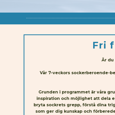
Fri 
Är du
Vår 7-veckors sockerberoende-beh
Grunden i programmet är våra grupp
inspiration och möjlighet att dela
bryta sockrets grepp, förstå dina tri
som ger dig kunskap och förberedel