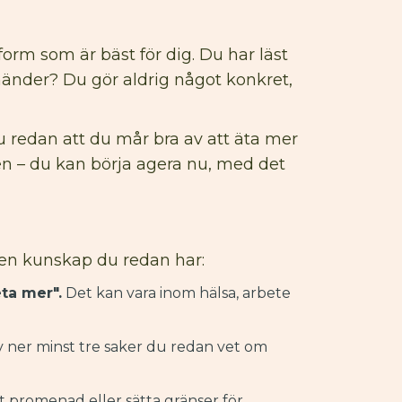
sform som är bäst för dig. Du har läst
 händer? Du gör aldrig något konkret,
 redan att du mår bra av att äta mer
en – du kan börja agera nu, med det
en kunskap du redan har:
eta mer".
Det kan vara inom hälsa, arbete
 ner minst tre saker du redan vet om
rt promenad eller sätta gränser för