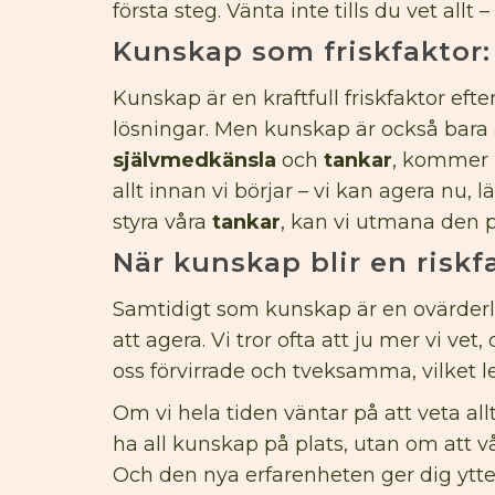
första steg. Vänta inte tills du vet all
Kunskap som friskfaktor:
Kunskap är en kraftfull friskfaktor efte
lösningar. Men kunskap är också bara a
självmedkänsla
och
tankar
, kommer i
allt innan vi börjar – vi kan agera nu,
styra våra
tankar
, kan vi utmana den pe
När kunskap blir en riskf
Samtidigt som kunskap är en ovärderlig
att agera. Vi tror ofta att ju mer vi v
oss förvirrade och tveksamma, vilket le
Om vi hela tiden väntar på att veta allt
ha all kunskap på plats, utan om att v
Och den nya erfarenheten ger dig ytterl