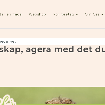
täll en fråga
Webshop
För företag
Om Oss
 redan vet
nskap, agera med det d