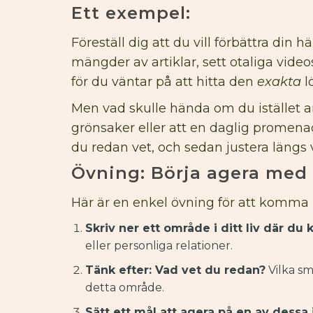
Ett exempel:
Föreställ dig att du vill förbättra din 
mängder av artiklar, sett otaliga vide
för du väntar på att hitta den
exakta
l
Men vad skulle hända om du istället 
grönsaker eller att en daglig promena
du redan vet, och sedan justera längs
Övning: Börja agera med
Här är en enkel övning för att komma
Skriv ner ett område i ditt liv där du 
eller personliga relationer.
Tänk efter: Vad vet du redan?
Vilka sm
detta område.
Sätt ett mål att agera på en av dessa 