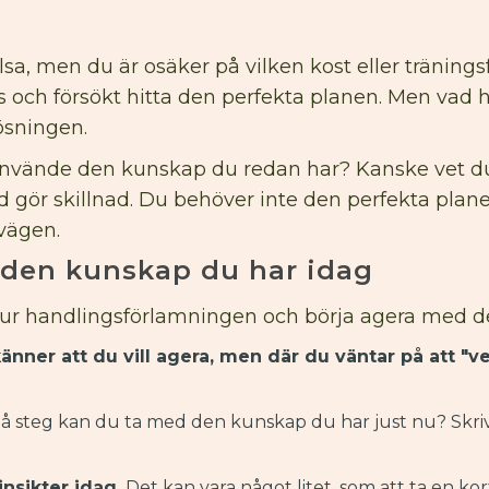
hälsa, men du är osäker på vilken kost eller träning
os och försökt hitta den perfekta planen. Men vad
ösningen.
använde den kunskap du redan har? Kanske vet du
d gör skillnad. Du behöver inte den perfekta plan
 vägen.
 den kunskap du har idag
 ur handlingsförlamningen och börja agera med d
känner att du vill agera, men där du väntar på att "v
å steg kan du ta med den kunskap du har just nu? Skriv
insikter idag.
Det kan vara något litet, som att ta en ko