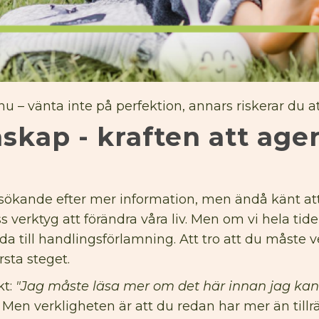
 – vänta inte på perfektion, annars riskerar du a
nskap - kraften att ag
t sökande efter mer information, men ändå känt a
ss verktyg att förändra våra liv. Men om vi hela ti
eda till handlingsförlamning. Att tro att du måste v
rsta steget.
kt:
"Jag måste läsa mer om det här innan jag kan
Men verkligheten är att du redan har mer än tillrä