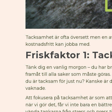
Tacksamhet är ofta översett men en av
kostnadsfritt kan jobba med.
Friskfaktor 1: T
Tänk dig en vanlig morgon – du har br
framåt till alla saker som måste göra
du är tacksam för just nu? Kanske är 
vaknade.
Att fokusera på tacksamhet är som att 
när vi gör det, får vi inte bara en bätt
vända tankarna från stress och press t