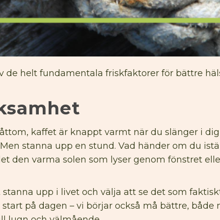
 de helt fundamentala friskfaktorer för bättre häl
acksamhet
åttom, kaffet är knappt varmt när du slänger i di
s. Men stanna upp en stund. Vad händer om du istä
det den varma solen som lyser genom fönstret ell
stanna upp i livet och välja att se det som faktisk
re start på dagen – vi börjar också må bättre, både
ill lugn och välmående.