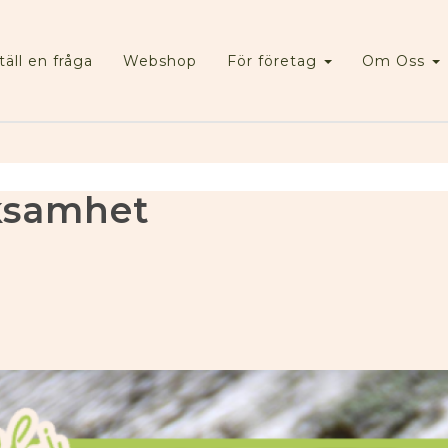
täll en fråga
Webshop
För företag
Om Oss
cksamhet