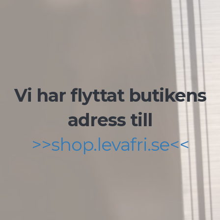
Vi har flyttat butikens
adress till
>>shop.levafri.se<<